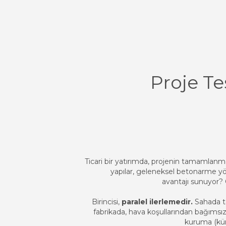
Proje Te
Ticari bir yatırımda, projenin tamamlanma 
yapılar, geleneksel betonarme yö
avantajı sunuyor? 
Birincisi,
paralel ilerlemedir.
Sahada te
fabrikada, hava koşullarından bağımsız 
kuruma (kü