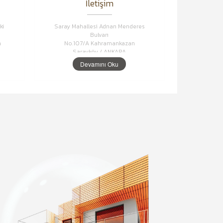
İletişim
ki
Saray Mahallesi Adnan Menderes
Bulvarı
n
No.107/A Kahramankazan
Sarayköy / ANKARA
Devamını Oku