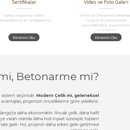
Sertifikalar
Video ve Foto Galeri
Sahip olduğumuz üretim
Üretim ve Ürünlerimiz hakkında
andartlarımıza ait sertifikalarımız
fotoğraf ve videolarımıza
www.hafifcelik.tv adresimizde
ulaşabilirsiniz.
Devamını Oku
Devamını Oku
 mi, Betonarme mi?
cı sistem seçimidir,
Modern Çelik mi, geleneksel
avantajları, projenizin önceliklerine göre şekillenir.
angıçta daha ekonomiktir. Ancak çelik, daha hafif
'ye varan oranda daha hızlı inşaat süresiyle toplam
ale gelir. Hız, projenin daha erken gelir getirmesi