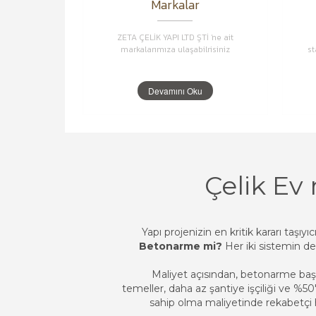
Markalar
ZETA ÇELİK YAPI LTD ŞTİ 'ne ait
markalarımıza ulaşabilrisiniz
st
Devamını Oku
Çelik Ev
Yapı projenizin en kritik kararı taşıyı
Betonarme mi?
Her iki sistemin de 
Maliyet açısından, betonarme başl
temeller, daha az şantiye işçiliği ve %50
sahip olma maliyetinde rekabetçi h