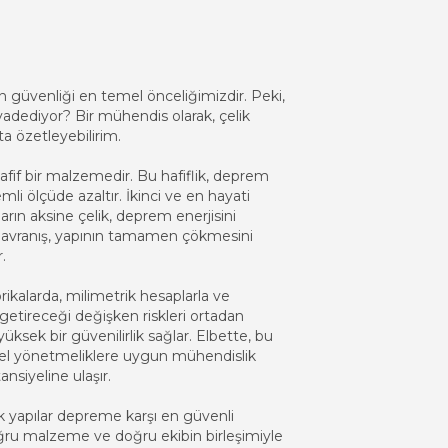
 güvenliği en temel önceliğimizdir. Peki,
vadediyor? Bir mühendis olarak, çelik
a özetleyebilirim.
fif bir malzemedir. Bu hafiflik, deprem
li ölçüde azaltır. İkinci ve en hayati
ıların aksine çelik, deprem enerjisini
u davranış, yapının tamamen çökmesini
r.
brikalarda, milimetrik hesaplarla ve
n getireceği değişken riskleri ortadan
üksek bir güvenilirlik sağlar. Elbette, bu
l yönetmeliklere uygun mühendislik
nsiyeline ulaşır.
ik yapılar depreme karşı en güvenli
ğru malzeme ve doğru ekibin birleşimiyle