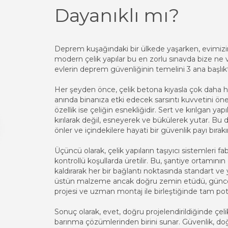
Dayanıklı mı?
Deprem kuşağındaki bir ülkede yaşarken, evimizin
modern çelik yapılar bu en zorlu sınavda bize ne 
evlerin deprem güvenliğinin temelini 3 ana başlıkt
Her şeyden önce, çelik betona kıyasla çok daha ha
anında binanıza etki edecek sarsıntı kuvvetini önem
özellik ise çeliğin esnekliğidir. Sert ve kırılgan yap
kırılarak değil, esneyerek ve bükülerek yutar. B
önler ve içindekilere hayati bir güvenlik payı bırakı
Üçüncü olarak, çelik yapıların taşıyıcı sistemleri fa
kontrollü koşullarda üretilir. Bu, şantiye ortamını
kaldırarak her bir bağlantı noktasında standart ve y
üstün malzeme ancak doğru zemin etüdü, günce
projesi ve uzman montaj ile birleştiğinde tam pota
Sonuç olarak, evet, doğru projelendirildiğinde çel
barınma çözümlerinden birini sunar. Güvenlik, do