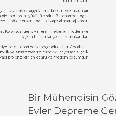
anlamına gelir.
apısı, sismik enerjiyi kırılmadan emerek üstün bir
ıya binen deprem yükünü azaltır. Betonarme doğru
smik bölgeler için doğal bir yapısal avantajı vardır.
anır. Kolonsuz, geniş ve ferah mekanlar, modern ve
akışkan tasarımlar çelikle mümkündür.
liyetse betonarme bir seçenek olabilir. Ancak hız,
lik ve sınırsız tasarım esnekliği arıyorsanız, çelik
yapı projeniz için en doğru ve modern çözümdür.
Bir Mühendisin Gö
Evler Depreme Ge