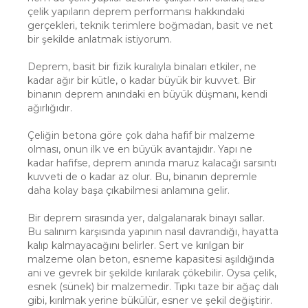
çelik yapıların deprem performansı hakkındaki
gerçekleri, teknik terimlere boğmadan, basit ve net
bir şekilde anlatmak istiyorum.
Deprem, basit bir fizik kuralıyla binaları etkiler, ne
kadar ağır bir kütle, o kadar büyük bir kuvvet. Bir
binanın deprem anındaki en büyük düşmanı, kendi
ağırlığıdır.
Çeliğin betona göre çok daha hafif bir malzeme
olması, onun ilk ve en büyük avantajıdır. Yapı ne
kadar hafifse, deprem anında maruz kalacağı sarsıntı
kuvveti de o kadar az olur. Bu, binanın depremle
daha kolay başa çıkabilmesi anlamına gelir.
Bir deprem sırasında yer, dalgalanarak binayı sallar.
Bu salınım karşısında yapının nasıl davrandığı, hayatta
kalıp kalmayacağını belirler. Sert ve kırılgan bir
malzeme olan beton, esneme kapasitesi aşıldığında
ani ve gevrek bir şekilde kırılarak çökebilir. Oysa çelik,
esnek (sünek) bir malzemedir. Tıpkı taze bir ağaç dalı
gibi, kırılmak yerine bükülür, esner ve şekil değiştirir.